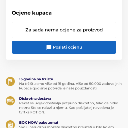
Težina ljuljačke 6 kg. Poliester, metal.
Ocjene kupaca
Proizvod je uvršten u kategorije
Za sada nema ocjene za proizvod
Erotski namještaj
Soba za seks
BDSM setovi
Erotske ljuljačke
Poslati ocjenu
15 godina na tržištu
Na tržištu smo više od 15 godina. Više od 50.000 zadovoljnih
kupaca godišnje potvrda je naše pouzdanosti.
Diskretna dostava
Paket se uvijek dostavlja potpuno diskretno, tako da nitko
ne zna što se nalazi u njemu. Kao pošiljatelj navedena je
tvrtka FOTION.
BOX NOW paketomat
Svoju narudžbu možete diskretno preuzeti u bilo kojem