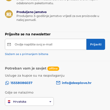
odabranom paketomatu.
Produljeno jamstvo
Produljeno 3-godišnje jamstvo vrijedi za sve proizvode u
našoj ponudi.
Prijavite se na newsletter
Ovdje napišite svoj e-mail
Prijaviti
Slažem se s primanjem biltena
Potreban vam je savjet
offline
Usluge za kupce su na raspolaganju
15558086037
info@deeplove.hr
Gdje se nalazimo
Hrvatska