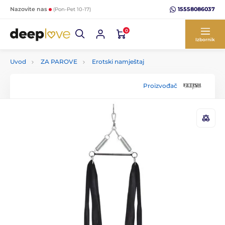
15558086037
Nazovite nas
(Pon-Pet 10-17)
0
Izbornik
Uvod
ZA PAROVE
Erotski namještaj
Proizvođač