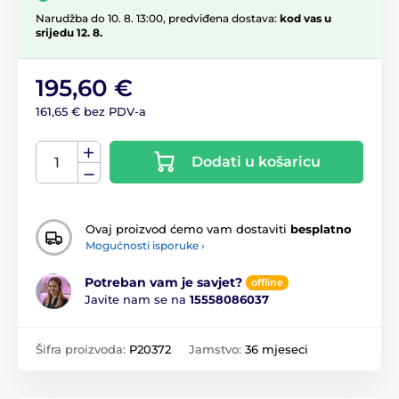
Narudžba do 10. 8. 13:00, predviđena dostava:
kod vas u
srijedu 12. 8.
195,60 €
161,65 € bez PDV-a
Dodati u košaricu
Ovaj proizvod ćemo vam dostaviti
besplatno
Mogućnosti isporuke ›
Potreban vam je savjet?
offline
Javite nam se na
15558086037
Šifra proizvoda:
P20372
Jamstvo:
36 mjeseci