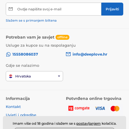
Ovdje napišite svoj e-mail
Prijaviti
Slažem se s primanjem biltena
Potreban vam je savjet
offline
Usluge za kupce su na raspolaganju
15558086037
info@deeplove.hr
Gdje se nalazimo
Hrvatska
Informacija
Potvrđena online trgovina
Kontakt
Uvjeti i odredbe
Imam više od 18 godina i slažem se s
postavljanjem
kolačića.