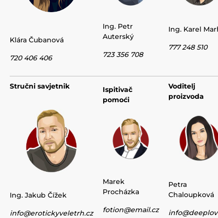
Ing. Petr
Ing. Karel Ma
Auterský
Klára Čubanová
777 248 510
723 356 708
720 406 406
Stručni savjetnik
Voditelj
Ispitivač
proizvoda
pomoći
Marek
Petra
Procházka
Chaloupková
Ing. Jakub Čížek
fotion@email.cz
info@deeplov
info@erotickyveletrh.cz