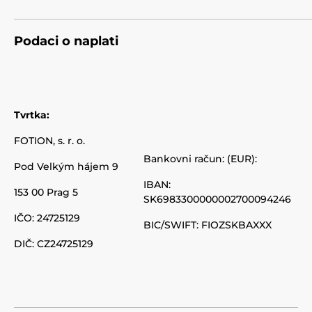
Podaci o naplati
Tvrtka:
FOTION, s. r. o.
Bankovni račun: (EUR):
Pod Velkým hájem 9
IBAN:
153 00 Prag 5
SK6983300000002700094246
IČO: 24725129
BIC/SWIFT: FIOZSKBAXXX
DIČ: CZ24725129