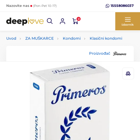
15558086037
Nazovite nas
(Pon-Pet 10-17)
0
Izbornik
Uvod
ZA MUŠKARCE
Kondomi
Klasični kondomi
Proizvođač