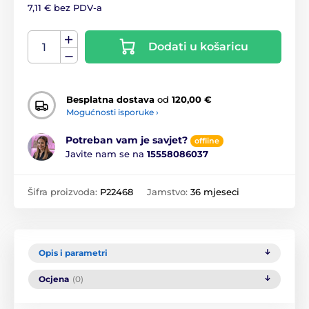
7,11 € bez PDV-a
Dodati u košaricu
Besplatna dostava
od
120,00 €
Mogućnosti isporuke ›
Potreban vam je savjet?
offline
Javite nam se na
15558086037
Šifra proizvoda:
P22468
Jamstvo:
36 mjeseci
Opis i parametri
Ocjena
(0)