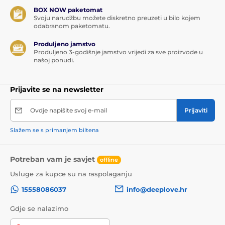
BOX NOW paketomat
Svoju narudžbu možete diskretno preuzeti u bilo kojem
odabranom paketomatu.
Produljeno jamstvo
Produljeno 3-godišnje jamstvo vrijedi za sve proizvode u
našoj ponudi.
Prijavite se na newsletter
Ovdje napišite svoj e-mail
Prijaviti
Slažem se s primanjem biltena
Potreban vam je savjet
offline
Usluge za kupce su na raspolaganju
15558086037
info@deeplove.hr
Gdje se nalazimo