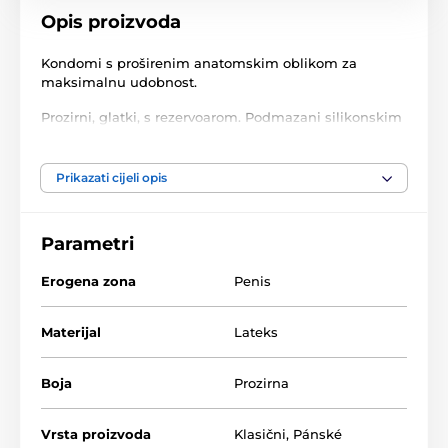
Opis proizvoda
Kondomi s proširenim anatomskim oblikom za
maksimalnu udobnost.
Prozirni, glatki, s rezervoarom. Podmazani silikonskim
uljem.
Ugodna svježa aroma.
Prikazati cijeli opis
Nominalna širina 54 mm.
100% elektronički testirano.
Parametri
Erogena zona
Penis
Materijal
Lateks
Boja
Prozirna
Vrsta proizvoda
Klasični
,
Pánské