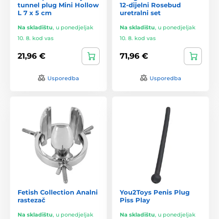
tunnel plug Mini Hollow
12-dijelni Rosebud
L 7 x 5 cm
uretralni set
Na skladištu
,
u ponedjeljak
Na skladištu
,
u ponedjeljak
10. 8. kod vas
10. 8. kod vas
21,96 €
71,96 €
Usporedba
Usporedba
Fetish Collection Analni
You2Toys Penis Plug
rastezač
Piss Play
Na skladištu
,
u ponedjeljak
Na skladištu
,
u ponedjeljak