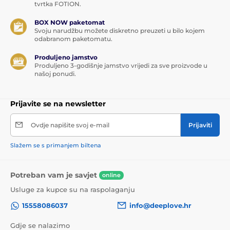
tvrtka FOTION.
BOX NOW paketomat
Svoju narudžbu možete diskretno preuzeti u bilo kojem
odabranom paketomatu.
Produljeno jamstvo
Produljeno 3-godišnje jamstvo vrijedi za sve proizvode u
našoj ponudi.
Prijavite se na newsletter
Ovdje napišite svoj e-mail
Prijaviti
Slažem se s primanjem biltena
Potreban vam je savjet
online
Usluge za kupce su na raspolaganju
15558086037
info@deeplove.hr
Gdje se nalazimo