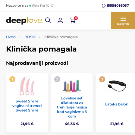
15558086037
Nazovite nas
(Pon-Pet 10-17)
0
Izbornik
Uvod
BDSM
Klinička pomagala
Klinička pomagala
Najprodavaniji proizvodi
Loveline set
Sweet Smile
dilatatora za
Lateks balon
vaginalni treneri
treniranje mišića
Sweet Smile
kod vaginizma 5
kom
21,96 €
46,36 €
51,96 €