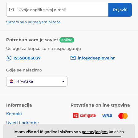
Proizvod je uvršten u kategorije
Ovdje napišite svoj e-mail
Prijaviti
Kondomi
My Size
Slažem se s primanjem biltena
Potreban vam je savjet
online
Usluge za kupce su na raspolaganju
15558086037
info@deeplove.hr
Gdje se nalazimo
Hrvatska
Informacija
Potvrđena online trgovina
Kontakt
Uvjeti i odredbe
Imam više od 18 godina i slažem se s
postavljanjem
kolačića.