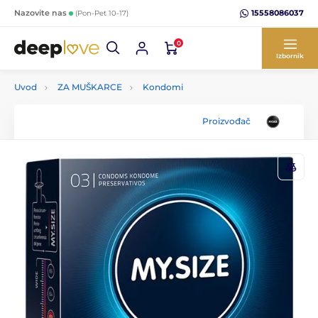
15558086037
Nazovite nas
(Pon-Pet 10-17)
0
Izbornik
Uvod
ZA MUŠKARCE
Kondomi
Proizvođač