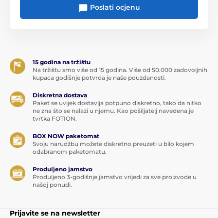
Poslati ocjenu
15 godina na tržištu
Na tržištu smo više od 15 godina. Više od 50.000 zadovoljnih
kupaca godišnje potvrda je naše pouzdanosti.
Diskretna dostava
Paket se uvijek dostavlja potpuno diskretno, tako da nitko
ne zna što se nalazi u njemu. Kao pošiljatelj navedena je
Kako izmjeriti penis
tvrtka FOTION.
BOX NOW paketomat
Svoju narudžbu možete diskretno preuzeti u bilo kojem
I) Pomoću mobilne
https://mysize.de/en#guide
odabranom paketomatu.
aplikacije
Produljeno jamstvo
U odjeljku DATOTEKE
Produljeno 3-godišnje jamstvo vrijedi za sve proizvode u
II) Pomoću metra
pronaći ćete MY.SIZE metar
našoj ponudi.
za preuzimanje
Prijavite se na newsletter