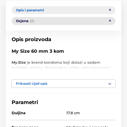
Opis i parametri
Ocjena
(0)
Opis proizvoda
My Size 60 mm 3 kom
My.Size
je brend kondoma koji dolazi u sedam
različitih veličina. Prednosti su očite: veća sigurnost i
više osjećaja tijekom seksa. Kondomi My.Size
osiguravaju optimalno pristajanje i udobnost
Prikazati cijeli opis
sprječavanjem neugodnog pomicanja kondoma te
pružaju zaštitu od neželjene trudnoće i spolno
prenosivih bolesti.
Parametri
Kondomi su originalni i mogu biti isporučeni bez
kutijice.
Duljina
17.8 cm
Veličina kondoma
Za opseg penisa