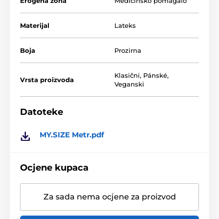
Erogena zona
Medicinsko pomagalo
60 mm
12 - 13 cm
Materijal
Lateks
Zašto odabrati My Size 60 mm 3 kom:
Boja
Prozirna
Kondomi po mjeri
Prozirni, podmazani
Klasični
,
Pánské
,
Vrsta proizvoda
Izuzetno tanki za intiman osjećaj
Veganski
Jednostavno navlačenje
Veganski
Datoteke
Pregled veličina
MY.SIZE Metr.pdf
Ocjene kupaca
Za sada nema ocjene za proizvod