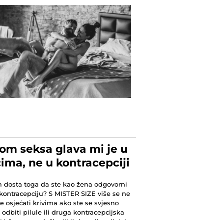
kom seksa glava mi je u
ima, ne u kontracepciji
m dosta toga da ste kao žena odgovorni
kontracepciju? S MISTER SIZE više se ne
e osjećati krivima ako ste se svjesno
i odbiti pilule ili druga kontracepcijska