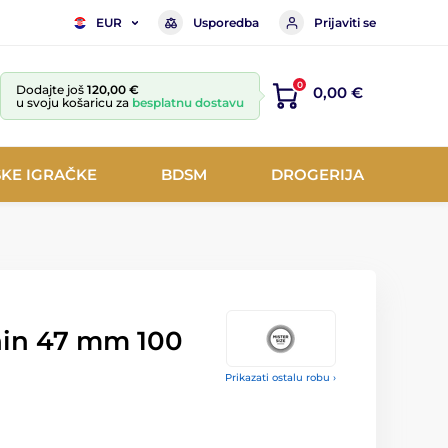
Usporedba
Prijaviti se
EUR
0
Dodajte još
120,00 €
0,00 €
u svoju košaricu za
besplatnu dostavu
KE IGRAČKE
BDSM
DROGERIJA
hin 47 mm 100
Prikazati ostalu robu ›