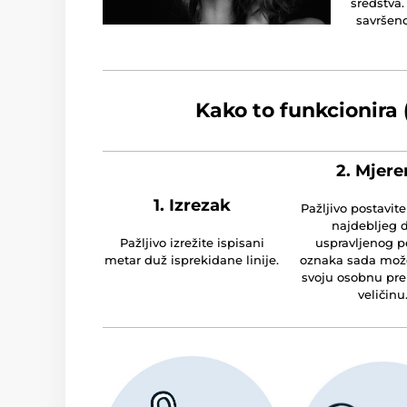
sredstva.
savršeno
Kako to funkcionira 
2. Mjere
1. Izrezak
Pažljivo postavite
najdebljeg d
Pažljivo izrežite ispisani
uspravljenog p
metar duž isprekidane linije.
oznaka sada može
svoju osobnu pr
veličinu