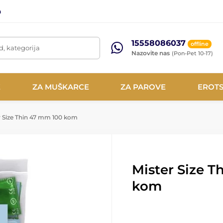
a
15558086037
offline
d, kategorija
Nazovite nas
(Pon-Pet 10-17)
E
ZA MUŠKARCE
ZA PAROVE
EROTS
 Size Thin 47 mm 100 kom
Mister Size T
kom