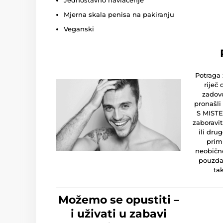
Jednostavno navlačenje
Mjerna skala penisa na pakiranju
Veganski
Potraga 
riječ 
zadovo
pronašli
S MISTE
zaboravit
ili dru
primi
neobično
pouzdan
ta
Možemo se opustiti –
i uživati u zabavi