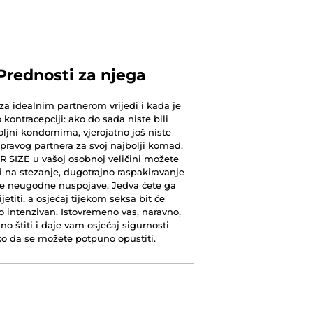
Prednosti za njega
za idealnim partnerom vrijedi i kada je
o kontracepciji: ako do sada niste bili
ljni kondomima, vjerojatno još niste
 pravog partnera za svoj najbolji komad.
R SIZE u vašoj osobnoj veličini možete
i na stezanje, dugotrajno raspakiravanje
ge neugodne nuspojave. Jedva ćete ga
jetiti, a osjećaj tijekom seksa bit će
 intenzivan. Istovremeno vas, naravno,
o štiti i daje vam osjećaj sigurnosti –
ko da se možete potpuno opustiti.