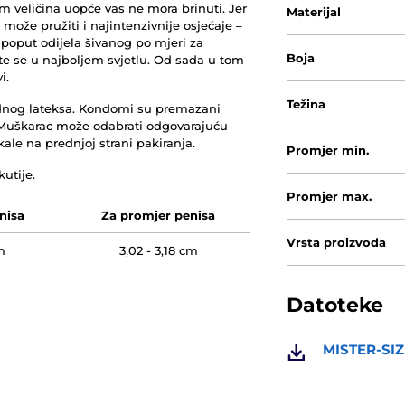
veličina uopće vas ne mora brinuti. Jer
Materijal
 može pružiti i najintenzivnije osjećaje –
poput odijela šivanog po mjeri za
Boja
te se u najboljem svjetlu. Od sada u tom
i.
Težina
odnog lateksa. Kondomi su premazani
 Muškarac može odabrati odgovarajuću
le na prednjoj strani pakiranja.
Promjer min.
utije.
Promjer max.
nisa
Za promjer penisa
Vrsta proizvoda
m
3,02 - 3,18 cm
Datoteke
MISTER-SIZ