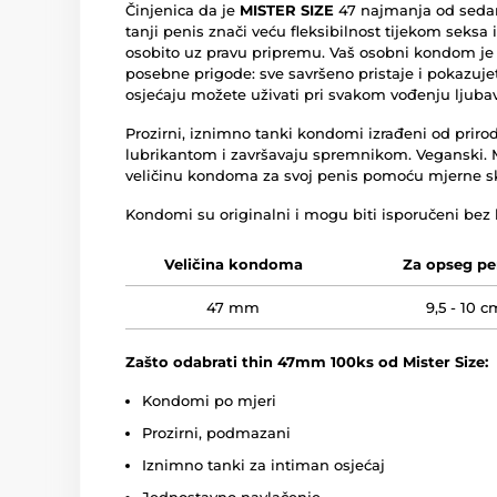
Činjenica da je
MISTER SIZE
47 najmanja od sedam 
tanji penis znači veću fleksibilnost tijekom seksa i
osobito uz pravu pripremu. Vaš osobni kondom je 
posebne prigode: sve savršeno pristaje i pokazuje
osjećaju možete uživati pri svakom vođenju ljubav
Prozirni, iznimno tanki kondomi izrađeni od prir
lubrikantom i završavaju spremnikom. Veganski.
veličinu kondoma za svoj penis pomoću mjerne ska
Kondomi su originalni i mogu biti isporučeni bez k
Veličina kondoma
Za opseg pe
47 mm
9,5 - 10 c
Zašto odabrati thin 47mm 100ks od Mister Size:
Kondomi po mjeri
Prozirni, podmazani
Iznimno tanki za intiman osjećaj