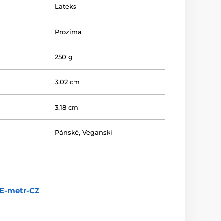
Lateks
Prozirna
250 g
3.02 cm
3.18 cm
Pánské
,
Veganski
E-metr-CZ