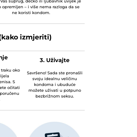
 Vaš suprug, dečko ili ljubavnik uvijek je
 opremljen – i više nema razloga da se
ne koristi kondom.
(kako izmjeriti)
nje
3. Uživajte
 traku oko
Savršeno! Sada ste pronašli
ijela
svoju idealnu veličinu
enisa. S
kondoma i ubuduće
te očitati
možete uživati u potpuno
eporučenu
bezbrižnom seksu.
.