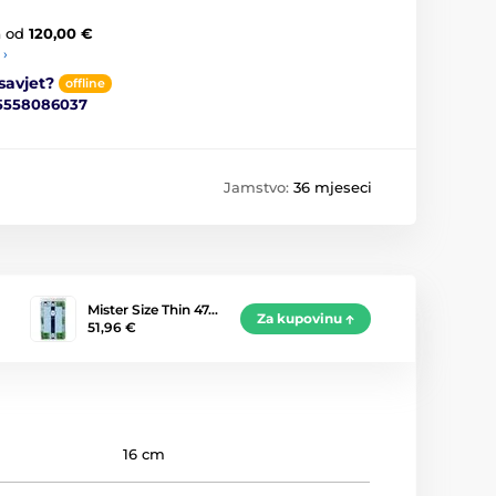
a
od
120,00 €
 ›
savjet?
offline
5558086037
Jamstvo:
36 mjeseci
Mister Size Thin 47…
Za kupovinu
51,96 €
16 cm