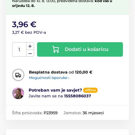
Narudžba do 10. 8. 13:00, predviđena dostava:
kod vas u
srijedu 12. 8.
3,96 €
3,27 € bez PDV-a
Dodati u košaricu
Besplatna dostava
od
120,00 €
Mogućnosti isporuke ›
Potreban vam je savjet?
offline
Javite nam se na
15558086037
Šifra proizvoda:
P23959
Jamstvo:
36 mjeseci