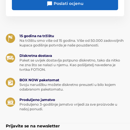
Poslati ocjenu
Na engleskom jeziku.
Proizvod je uvršten u kategorije
15 godina na tržištu
Erotske igre
Ideje za poklone
Na tržištu smo više od 15 godina. Više od 50.000 zadovoljnih
kupaca godišnje potvrda je naše pouzdanosti.
Šaljivi predmeti
Diskretna dostava
Paket se uvijek dostavlja potpuno diskretno, tako da nitko
ne zna što se nalazi u njemu. Kao pošiljatelj navedena je
tvrtka FOTION.
BOX NOW paketomat
Svoju narudžbu možete diskretno preuzeti u bilo kojem
odabranom paketomatu.
Produljeno jamstvo
Produljeno 3-godišnje jamstvo vrijedi za sve proizvode u
našoj ponudi.
Prijavite se na newsletter