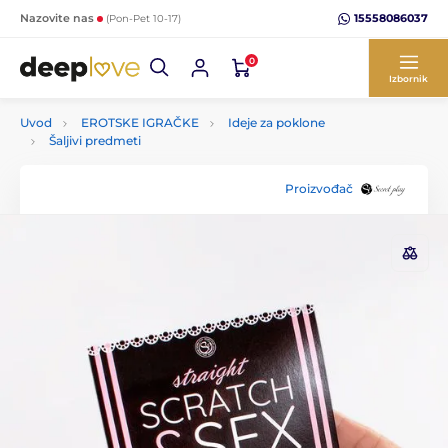
15558086037
Nazovite nas
(Pon-Pet 10-17)
0
Izbornik
Uvod
EROTSKE IGRAČKE
Ideje za poklone
Šaljivi predmeti
Proizvođač