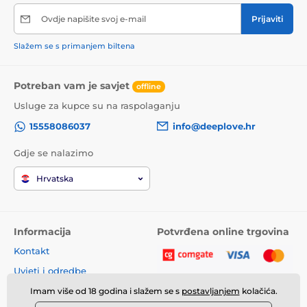
Ovdje napišite svoj e-mail
Prijaviti
Slažem se s primanjem biltena
Potreban vam je savjet
offline
Usluge za kupce su na raspolaganju
15558086037
info@deeplove.hr
Gdje se nalazimo
Hrvatska
Informacija
Potvrđena online trgovina
Kontakt
Uvjeti i odredbe
Imam više od 18 godina i slažem se s
postavljanjem
kolačića.