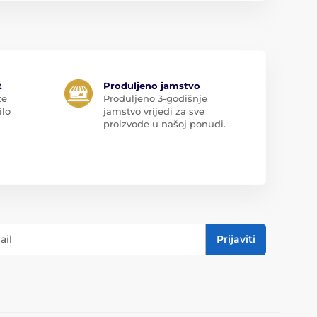
t
Produljeno jamstvo
te
Produljeno 3-godišnje
ilo
jamstvo vrijedi za sve
proizvode u našoj ponudi.
ail
Prijaviti