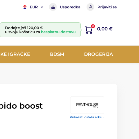
Usporedba
Prijaviti se
EUR
0
Dodajte još
120,00 €
0,00 €
u svoju košaricu za
besplatnu dostavu
KE IGRAČKE
BDSM
DROGERIJA
bido boost
Prikazati ostalu robu ›