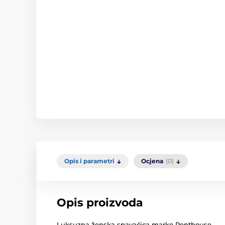
Opis i parametri
Ocjena
(0)
Opis proizvoda
Luksuzna ženska spavaćica marke Penthouse.