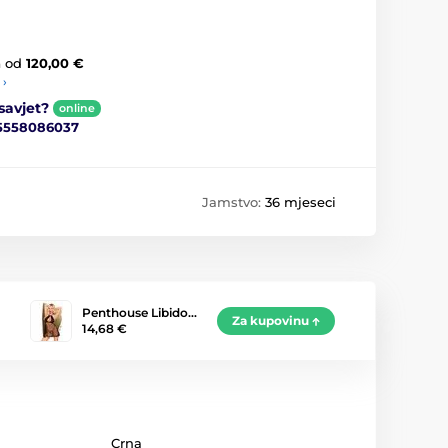
a
od
120,00 €
 ›
savjet?
online
5558086037
Jamstvo:
36 mjeseci
Penthouse Libido…
Za kupovinu
14,68 €
Crna