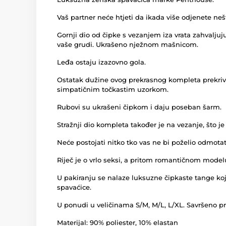
Vaš partner neće htjeti da ikada više odjenete neš
Gornji dio od čipke s vezanjem iza vrata zahvaljuju
vaše grudi. Ukrašeno nježnom mašnicom.
Leđa ostaju izazovno gola.
Ostatak dužine ovog prekrasnog kompleta prekriva
simpatičnim točkastim uzorkom.
Rubovi su ukrašeni čipkom i daju poseban šarm.
Stražnji dio kompleta također je na vezanje, što je
Neće postojati nitko tko vas ne bi poželio odmotat
Riječ je o vrlo seksi, a pritom romantičnom model
U pakiranju se nalaze luksuzne čipkaste tange koj
spavaćice.
U ponudi u veličinama S/M, M/L, L/XL. Savršeno pris
Materijal: 90% poliester, 10% elastan