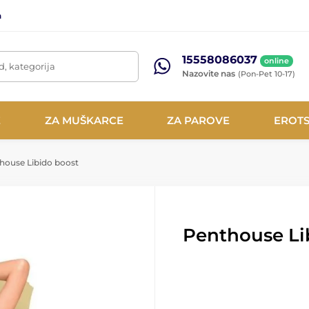
a
15558086037
online
d, kategorija
Nazovite nas
(Pon-Pet 10-17)
E
ZA MUŠKARCE
ZA PAROVE
EROTS
house Libido boost
Penthouse Li