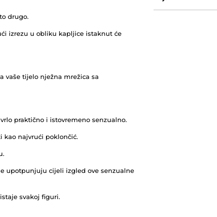
to drugo.
ći izrezu u obliku kapljice istaknut će
 vaše tijelo nježna mrežica sa
 vrlo praktično i istovremeno senzualno.
i kao najvrući poklončić.
u.
e upotpunjuju cijeli izgled ove senzualne
taje svakoj figuri.