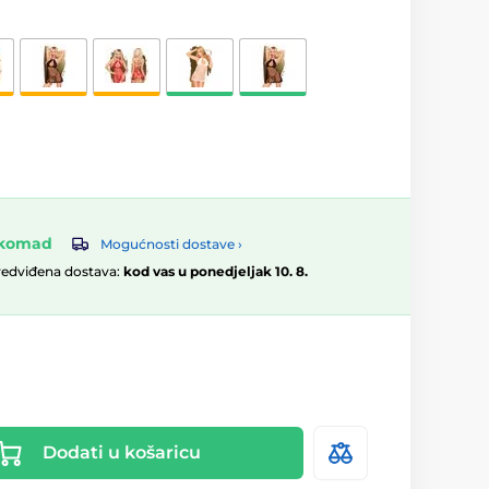
0 komad
Mogućnosti dostave ›
redviđena dostava:
kod vas u ponedjeljak 10. 8.
Dodati u košaricu