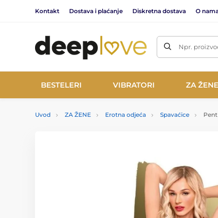
Kontakt
Dostava i plaćanje
Diskretna dostava
O nam
Npr. proizvo
BESTELERI
VIBRATORI
ZA ŽEN
Uvod
ZA ŽENE
Erotna odjeća
Spavaćice
Pent