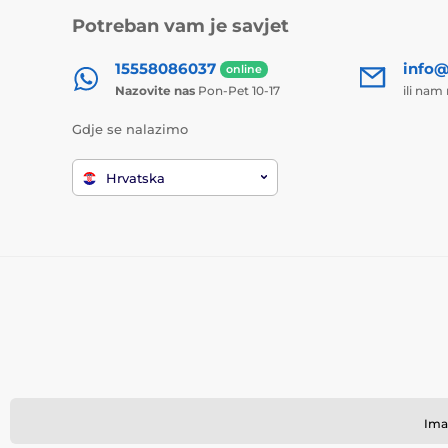
Potreban vam je savjet
15558086037
info@
online
Nazovite nas
Pon-Pet 10-17
ili nam
Gdje se nalazimo
Hrvatska
Ima