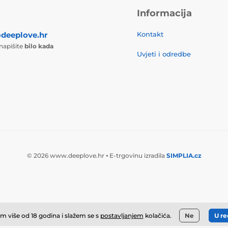
Informacija
deeplove.hr
Kontakt
 napišite
bilo kada
Uvjeti i odredbe
© 2026 www.deeplove.hr ⦁ E-trgovinu izradila
SIMPLIA.cz
m više od 18 godina i slažem se s
postavljanjem
kolačića.
Ne
U re