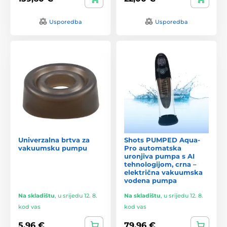
Usporedba
Usporedba
Univerzalna brtva za
Shots PUMPED Aqua-
vakuumsku pumpu
Pro automatska
uronjiva pumpa s AI
tehnologijom, crna –
električna vakuumska
vodena pumpa
Na skladištu
,
u srijedu 12. 8.
Na skladištu
,
u srijedu 12. 8.
kod vas
kod vas
5,96 €
79,96 €