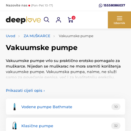
15558086037
Nazovite nas
(Pon-Pet 10-17)
0
Izbornik
Uvod
ZA MUŠKARCE
Vakuumske pumpe
Vakuumske pumpe
Vakuumske pumpe vrlo su praktično erotsko pomagalo za
muškarce. Nijedan se muškarac ne mora sramiti korištenja
vakuumske pumpe. Vakuumska pumpa, naime, ne služi
samo za povećanje penisa, već i za kvalitetniju erekciju.
Penis je mišić i stoga se može trenirati kao i svaki drugi
mišić na tijelu.
Prikazati cijeli opis
›
Vakuumska pumpa radi na principu podtlaka. Stvaranjem
podtlaka dolazi do bolje prokrvljenosti penisa i snažnije
Vodene pumpe Bathmate
10
erekcije. Uz redovito korištenje vakuumske pumpe, ovi su
učinci trajni.
Klasične pumpe
32