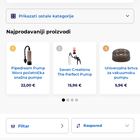
Prikazati ostale kategorije
Najprodavaniji proizvodi
Pipedream Pump
Univerzalna brtva
Seven Creations
Worx početnička
za vakuumsku
The Perfect Pump
snažna pumpa
pumpu
22,00 €
15,96 €
5,96 €
Raspored
Filtar