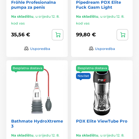
Fröhle Profesionalna
Pipedream PDX Elite
pumpa za penis
Fuck Gasm Light
Na skladištu
,
u srijedu 12. 8.
Na skladištu
,
u srijedu 12. 8.
kod vas
kod vas
35,56 €
99,80 €
Usporedba
Usporedba
Besplatna dostava
Besplatna dostava
Novitet
Bathmate HydroXtreme
PDX Elite ViewTube Pro
3
Na skladištu
,
u srijedu 12. 8.
Na skladištu
,
u srijedu 12. 8.