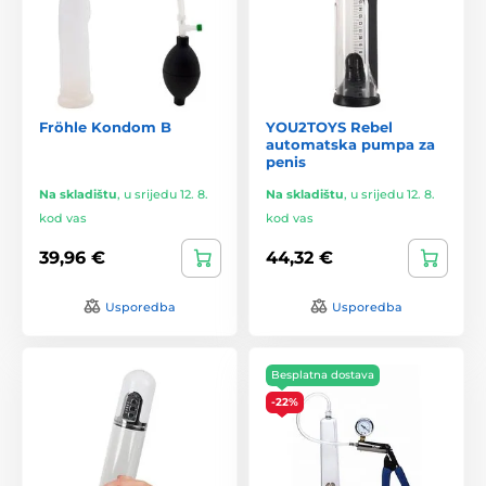
Fröhle Kondom B
YOU2TOYS Rebel
automatska pumpa za
penis
Na skladištu
,
u srijedu 12. 8.
Na skladištu
,
u srijedu 12. 8.
kod vas
kod vas
39,96 €
44,32 €
Usporedba
Usporedba
Besplatna dostava
-22%