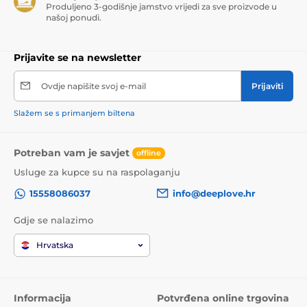
Produljeno 3-godišnje jamstvo vrijedi za sve proizvode u
našoj ponudi.
Prijavite se na newsletter
Ovdje napišite svoj e-mail
Prijaviti
Slažem se s primanjem biltena
Potreban vam je savjet
offline
Usluge za kupce su na raspolaganju
15558086037
info@deeplove.hr
Gdje se nalazimo
Hrvatska
Informacija
Potvrđena online trgovina