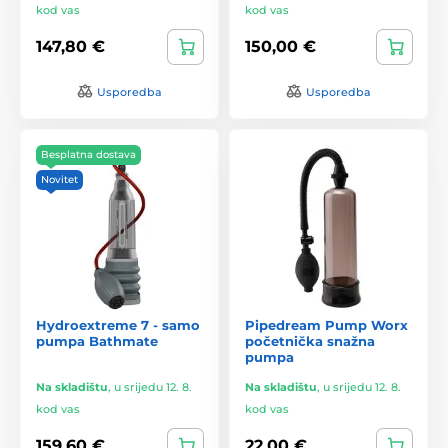
kod vas
kod vas
147,80 €
150,00 €
Usporedba
Usporedba
Besplatna dostava
Novitet
Hydroextreme 7 - samo
Pipedream Pump Worx
pumpa Bathmate
početnička snažna
pumpa
Na skladištu
,
u srijedu 12. 8.
Na skladištu
,
u srijedu 12. 8.
kod vas
kod vas
159,60 €
22,00 €