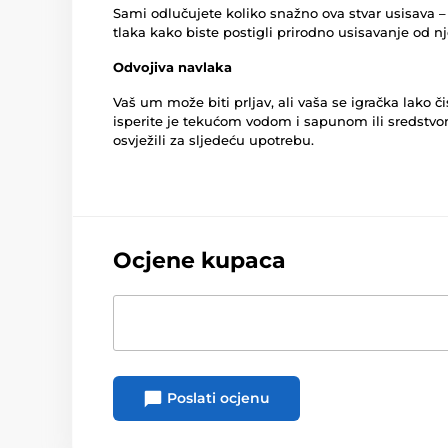
Sami odlučujete koliko snažno ova stvar usisava – pr
tlaka kako biste postigli prirodno usisavanje od 
Odvojiva navlaka
Vaš um može biti prljav, ali vaša se igračka lako č
isperite je tekućom vodom i sapunom ili sredstvom
osvježili za sljedeću upotrebu.
Ocjene kupaca
Poslati ocjenu