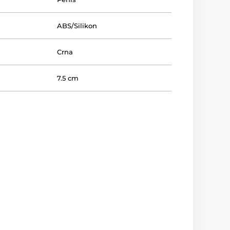
ABS/Silikon
Crna
7.5 cm