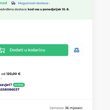
omad
Mogućnosti dostave ›
redviđena dostava:
kod vas u ponedjeljak 10. 8.
Dodati u košaricu
a
od
120,00 €
 ›
savjet?
online
5558086037
Jamstvo:
36 mjeseci