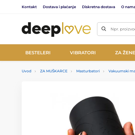
Kontakt
Dostava i plaćanje
Diskretna dostava
O nam
Npr. proizvo
BESTELERI
VIBRATORI
ZA ŽEN
Uvod
ZA MUŠKARCE
Masturbatori
Vakuumski ma