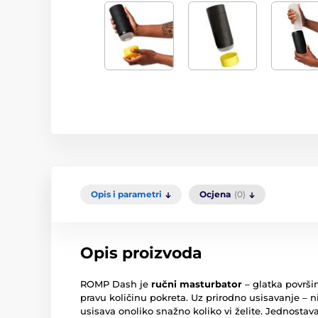
Opis i parametri
Ocjena
(0)
Opis proizvoda
ROMP Dash je
ručni masturbator
– glatka površi
pravu količinu pokreta.
Uz prirodno usisavanje – 
usisava onoliko snažno koliko vi želite.
Jednostavan