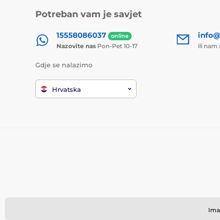
Potreban vam je savjet
15558086037
info@
online
Nazovite nas
Pon-Pet 10-17
ili nam
Gdje se nalazimo
Hrvatska
Ima