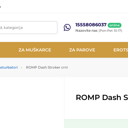
a
15558086037
online
d, kategorija
Nazovite nas
(Pon-Pet 10-17)
E
ZA MUŠKARCE
ZA PAROVE
EROTS
sturbatori
ROMP Dash Stroker crni
ROMP Dash St