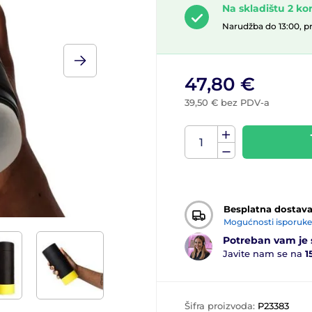
Na skladištu 2 k
Narudžba do 13:00, p
47,80 €
39,50 € bez PDV-a
Besplatna dostav
Mogućnosti isporuke
Potreban vam je 
Javite nam se na
1
Šifra proizvoda:
P23383