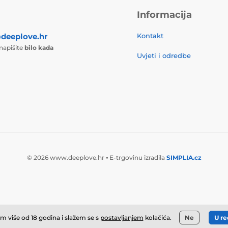
Informacija
deeplove.hr
Kontakt
 napišite
bilo kada
Uvjeti i odredbe
© 2026 www.deeplove.hr ⦁ E-trgovinu izradila
SIMPLIA.cz
m više od 18 godina i slažem se s
postavljanjem
kolačića.
Ne
U re