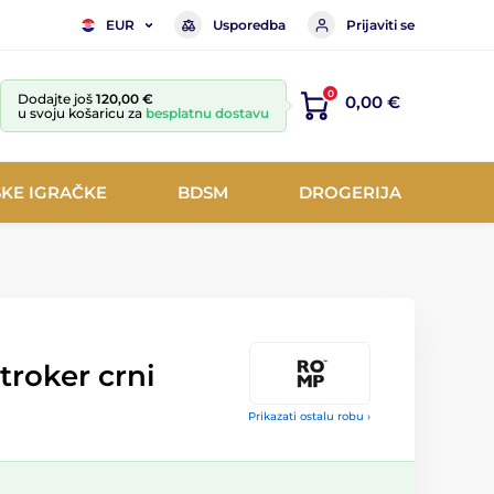
Usporedba
Prijaviti se
EUR
0
Dodajte još
120,00 €
0,00 €
u svoju košaricu za
besplatnu dostavu
KE IGRAČKE
BDSM
DROGERIJA
roker crni
Prikazati ostalu robu ›