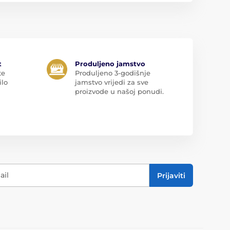
t
Produljeno jamstvo
te
Produljeno 3-godišnje
ilo
jamstvo vrijedi za sve
proizvode u našoj ponudi.
ail
Prijaviti