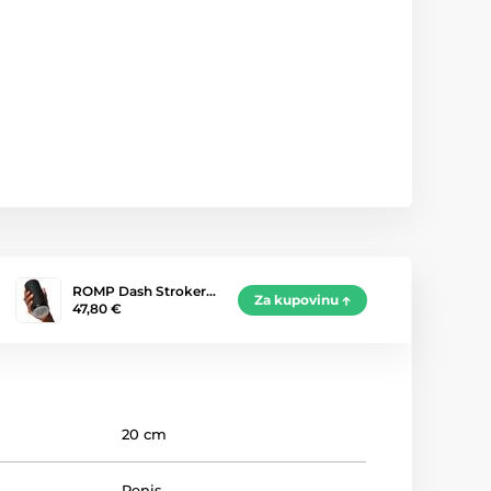
ROMP Dash Stroker…
Za kupovinu
47,80 €
20 cm
Penis