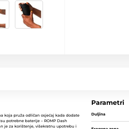
Parametri
Duljina
na koja pruža odličan osjećaj kada dodate
nisu potrebne baterije – ROMP Dash
 je za korištenje, višekratnu upotrebu i
Erogena zona