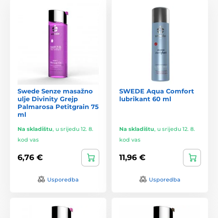
Swede Senze masažno
SWEDE Aqua Comfort
ulje Divinity Grejp
lubrikant 60 ml
Palmarosa Petitgrain 75
ml
Na skladištu
,
u srijedu 12. 8.
Na skladištu
,
u srijedu 12. 8.
kod vas
kod vas
6,76 €
11,96 €
Usporedba
Usporedba