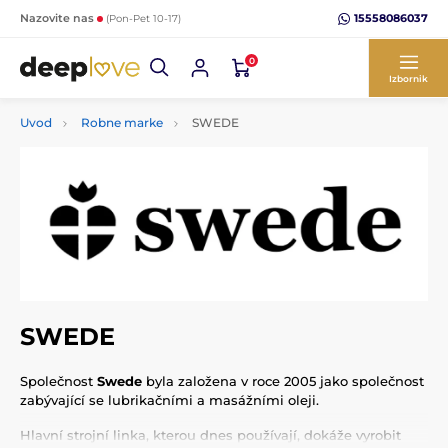
15558086037
Nazovite nas
(Pon-Pet 10-17)
0
Izbornik
Uvod
Robne marke
SWEDE
SWEDE
Společnost
Swede
byla založena v roce 2005 jako společnost
zabývající se lubrikačními a masážními oleji.
Hlavní strojní linka, kterou dnes používají, dokáže vyrobit