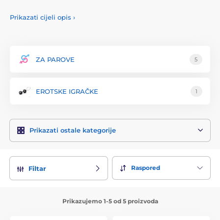
800-1200 lahví za hodinu, v závislosti na velikosti balení a na
tom, jakým produktem plní. Vyrábějí produkty, uvádí je na
Prikazati cijeli opis
›
trh a inovují obaly, aby všem jejich zákazníkům i nadále
dodávali prémiový pocit ze Švédska.
Dělají to už 15 let. A ví, co dělají...
ZA PAROVE
5
EROTSKE IGRAČKE
1
Prikazati ostale kategorije
Raspored
Filtar
Prikazujemo 1-5 od 5 proizvoda