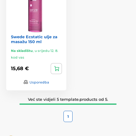
Swede Ecstatic ulje za
masažu 150 ml
Na skladištu
,
u srijedu 12. 8.
kod vas
15,68 €
Usporedba
Već ste vidjeli 5 template.products od 5.
1